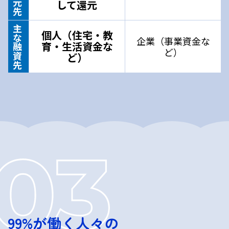
して還元
主な融資先
個人（住宅・教
企業（事業資金な
育・生活資金な
ど）
ど）
99%が働く人々の